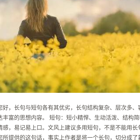
您好，长句与短句各有其优劣，长句结构复杂、层次多、
达丰富的思想内容。 短句：短小精悍、生动活泼、结构简
情感，易记易上口。文风上建议多用短句，不是不能用长
您所提供的这句话，事实上作者是将一个长句，切分成了