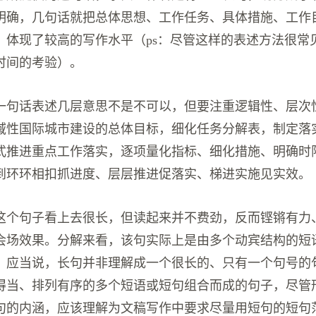
明确，几句话就把总体思想、工作任务、具体措施、工作
，体现了较高的写作水平（ps：尽管这样的表述方法很常
时间的考验）。
一句话表述几层意思不是不可以，但要注重逻辑性、层次
域性国际城市建设的总体目标，细化任务分解表，制定落
式推进重点工作落实，逐项量化指标、细化措施、明确时
到环环相扣抓进度、层层推进促落实、梯进实施见实效。
这个句子看上去很长，但读起来并不费劲，反而铿锵有力
会场效果。分解来看，该句实际上是由多个动宾结构的短
。应当说，长句并非理解成一个很长的、只有一个句号的
得当、排列有序的多个短语或短句组合而成的句子，尽管
句的内涵，应该理解为文稿写作中要求尽量用短句的短句