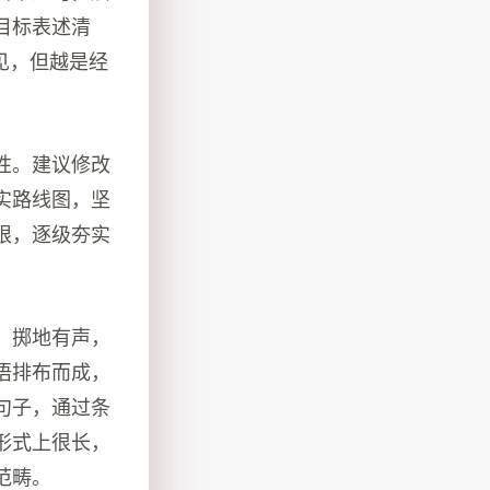
目标表述清
见，但越是经
性。建议修改
实路线图，坚
限，逐级夯实
、掷地有声，
语排布而成，
句子，通过条
形式上很长，
范畴。