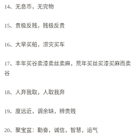
14、无息币，无完物
15、贵极反贱，贱极反贵
16、大旱买船，涝灾买车
17、丰年买谷卖漆卖丝卖麻，荒年买丝买漆买麻而卖
谷
18、人弃我取，人取我弃
19、度远近，调余缺，辨贵贱
20、聚宝盆：勤奋，诚信，智慧，运气