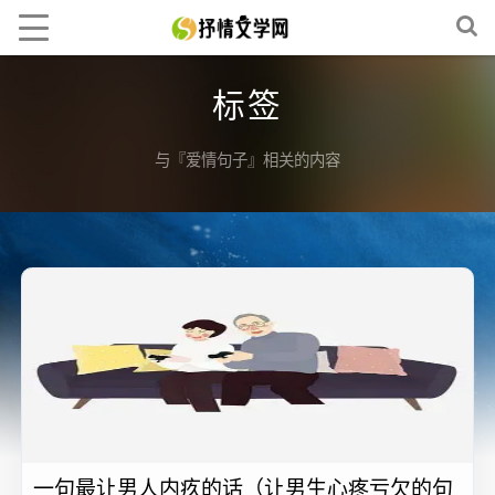
标签
与『爱情句子』相关的内容
一句最让男人内疚的话（让男生心疼亏欠的句