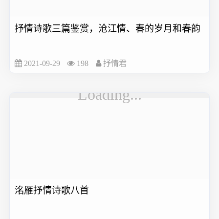
抒情诗歌三篇鉴赏，沧江情、春的岁月和春韵
2021-09-29
198
抒情君
洺雁抒情诗歌八首