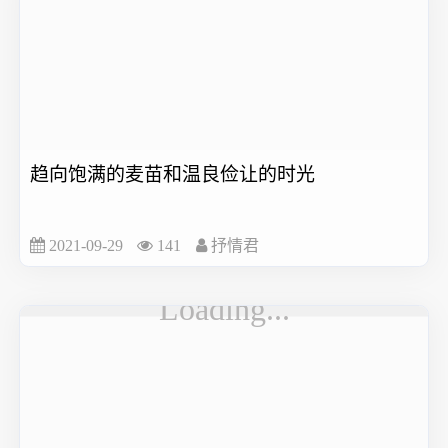
趋向饱满的麦苗和温良俭让的时光
2021-09-29
141
抒情君