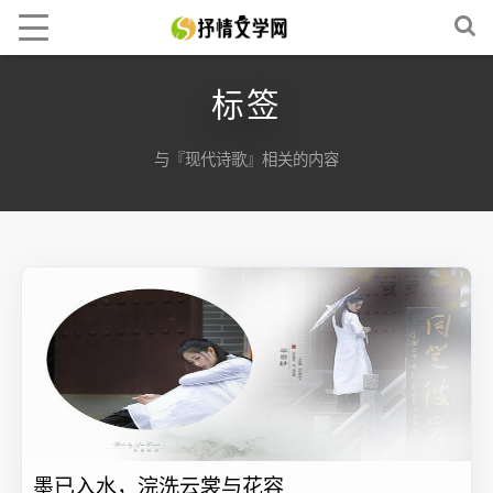
标签
与『现代诗歌』相关的内容
墨已入水，浣洗云裳与花容