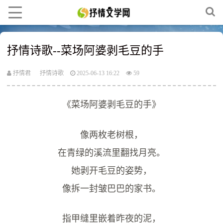
抒情诗歌--菜场阿婆剥毛豆的手
抒情君
抒情诗歌
2025-06-13 16:22
59
《菜场阿婆剥毛豆的手》
像两枚老树根，
在青绿的溪流里翻找月亮。
她剥开毛豆的姿势，
像拆一封皱巴巴的家书。
指甲缝里嵌着昨夜的泥，